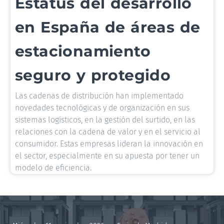
Estatus del desarrollo
en España de áreas de
estacionamiento
seguro y protegido
Las cadenas de distribución han implementado
novedades tecnológicas y de organización en sus
sistemas logísticos, en la gestión del surtido, en las
relaciones con la cadena de valor y en el servicio al
consumidor. Estas empresas lideran la innovación en
el sector, especialmente en su apuesta por tener un
modelo de eficiencia.