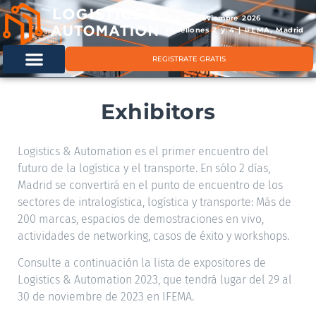
11 & 12 noviembre 2026
Pabellones 2 y 4 | IFEMA, Madrid
REGISTRATE GRATIS
Exhibitors
Logistics & Automation es el primer encuentro del
futuro de la logística y el transporte. En sólo 2 días,
Madrid se convertirá en el punto de encuentro de los
sectores de intralogística, logística y transporte: Más de
200 marcas, espacios de demostraciones en vivo,
actividades de networking, casos de éxito y workshops.
Consulte a continuación la lista de expositores de
Logistics & Automation 2023, que tendrá lugar del 29 al
30 de noviembre de 2023 en IFEMA.