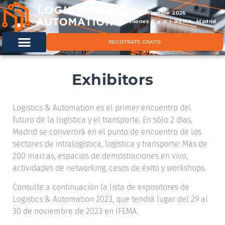
11 & 12 noviembre 2026
Pabellones 2 y 4 | IFEMA, Madrid
REGISTRATE GRATIS
Exhibitors
Logistics & Automation es el primer encuentro del
futuro de la logística y el transporte. En sólo 2 días,
Madrid se convertirá en el punto de encuentro de los
sectores de intralogística, logística y transporte: Más de
200 marcas, espacios de demostraciones en vivo,
actividades de networking, casos de éxito y workshops.
Consulte a continuación la lista de expositores de
Logistics & Automation 2023, que tendrá lugar del 29 al
30 de noviembre de 2023 en IFEMA.