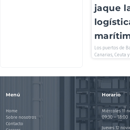
jaque l
logístic
maríti
Los puertos de B
Canarias, Ceuta y
Menú
Horario
Home
Miércoles 11 
09:30 – 18:00
Sobre nosotros
Contacto
Jueves 12 nov
Careers