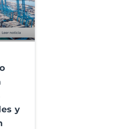
co
a
s
es y
n