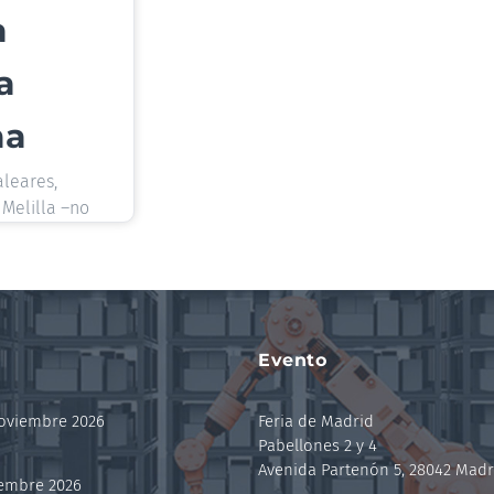
a
a
ma
aleares,
 Melilla –no
Evento
noviembre 2026
Feria de Madrid
Pabellones 2 y 4
Avenida Partenón 5, 28042 Madr
iembre 2026