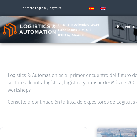
Contacto
Login MyEasyfairs
11 & 12 noviembre 2026
El evento
Pabellones 2 y 4 |
IFEMA, Madrid
Logistics & Automation es el primer encuentro del futuro de 
sectores de intralogística, logística y transporte: Más de 2
workshops.
Consulte a continuación la lista de expositores de Logistic