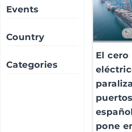
Events
Country
El cero
Categories
eléctri
paraliz
puerto
español
pone e