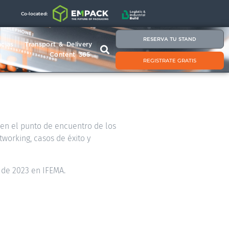
Co-located:
RESERVA TU STAND
cias
Transport & Delivery
Content 365
REGISTRATE GRATIS
á en el punto de encuentro de los
tworking, casos de éxito y
 de 2023 en IFEMA.