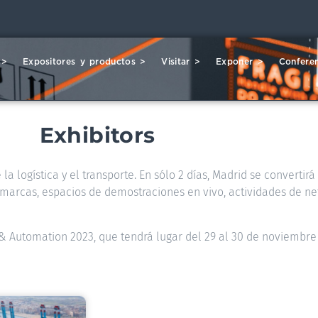
 >
Expositores y productos >
Visitar >
Exponer >
Conferen
Exhibitors
la logística y el transporte. En sólo 2 días, Madrid se convertir
00 marcas, espacios de demostraciones en vivo, actividades de ne
s & Automation 2023, que tendrá lugar del 29 al 30 de noviembre