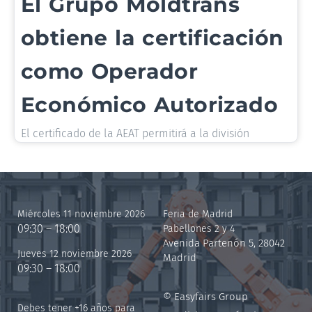
El Grupo Moldtrans
obtiene la certificación
como Operador
Económico Autorizado
El certificado de la AEAT permitirá a la división
Miércoles 11 noviembre 2026
Feria de Madrid
09:30 – 18:00
Pabellones 2 y 4
Avenida Partenón 5, 28042
Jueves 12 noviembre 2026
Madrid
09:30 – 18:00
© Easyfairs Group
Debes tener +16 años para