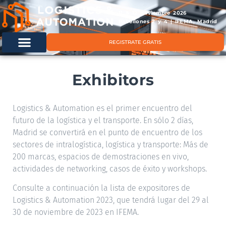
11 & 12 noviembre 2026
Pabellones 2 y 4 | IFEMA, Madrid
REGISTRATE GRATIS
Exhibitors
Logistics & Automation es el primer encuentro del
futuro de la logística y el transporte. En sólo 2 días,
Madrid se convertirá en el punto de encuentro de los
sectores de intralogística, logística y transporte: Más de
200 marcas, espacios de demostraciones en vivo,
actividades de networking, casos de éxito y workshops.
Consulte a continuación la lista de expositores de
Logistics & Automation 2023, que tendrá lugar del 29 al
30 de noviembre de 2023 en IFEMA.