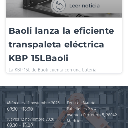
Baoli lanza la eficiente
transpaleta eléctrica
KBP 15LBaoli
La KBP 15L de Baoli cuenta con una batería
Miércoles 11 noviembre 2026
Feria de Madrid
09:30 – 18:00
Pabellones 2 y 4
Avenida Partenón 5, 28042
Jueves 12 noviembre 2026
Madrid
09:30 – 18:00