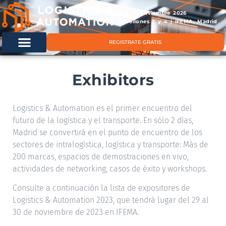
11 & 12 noviembre 2026
Pabellones 2 y 4 | IFEMA, Madrid
REGISTRATE GRATIS
Exhibitors
Logistics & Automation es el primer encuentro del
futuro de la logística y el transporte. En sólo 2 días,
Madrid se convertirá en el punto de encuentro de los
sectores de intralogística, logística y transporte: Más de
200 marcas, espacios de demostraciones en vivo,
actividades de networking, casos de éxito y workshops.
Consulte a continuación la lista de expositores de
Logistics & Automation 2023, que tendrá lugar del 29 al
30 de noviembre de 2023 en IFEMA.