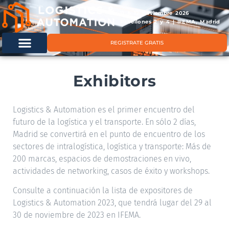
11 & 12 noviembre 2026
Pabellones 2 y 4 | IFEMA, Madrid
REGISTRATE GRATIS
Exhibitors
Logistics & Automation es el primer encuentro del
futuro de la logística y el transporte. En sólo 2 días,
Madrid se convertirá en el punto de encuentro de los
sectores de intralogística, logística y transporte: Más de
200 marcas, espacios de demostraciones en vivo,
actividades de networking, casos de éxito y workshops.
Consulte a continuación la lista de expositores de
Logistics & Automation 2023, que tendrá lugar del 29 al
30 de noviembre de 2023 en IFEMA.