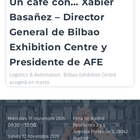
Un café con… Xabier
Basañez – Director
General de Bilbao
Exhibition Centre y
Presidente de AFE
Logistics & Automation: Bilbao Exhibition Centre
acogerá en marzo
Miércoles 11 noviembre 2026
Feria de Madrid
09:30 – 18:00
Pabellones 2 y 4
Avenida Partenón 5, 28042
Jueves 12 noviembre 2026
Madrid