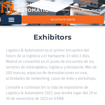
11 & 12 noviembre 2026
Pabellones 2 y 4 | IFEMA, Madrid
REGISTRATE GRATIS
Exhibitors
Logistics & Automation es el primer encuentro del
futuro de la logística y el transporte. En sólo 2 días,
Madrid se convertirá en el punto de encuentro de los
sectores de intralogística, logística y transporte: Más de
200 marcas, espacios de demostraciones en vivo,
actividades de networking, casos de éxito y workshops.
Consulte a continuación la lista de expositores de
Logistics & Automation 2023, que tendrá lugar del 29 al
30 de noviembre de 2023 en IFEMA.