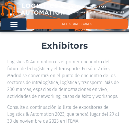
11 & 12 noviembre 2026
Pabellones 2 y 4 | IFEMA, Madrid
REGISTRATE GRATIS
Exhibitors
Logistics & Automation es el primer encuentro del
futuro de la logística y el transporte. En sólo 2 días,
Madrid se convertirá en el punto de encuentro de los
sectores de intralogística, logística y transporte: Más de
200 marcas, espacios de demostraciones en vivo,
actividades de networking, casos de éxito y workshops.
Consulte a continuación la lista de expositores de
Logistics & Automation 2023, que tendrá lugar del 29 al
30 de noviembre de 2023 en IFEMA.