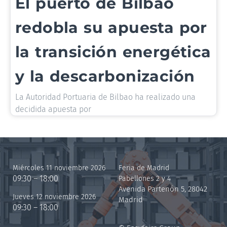
El puerto de Bilbao
redobla su apuesta por
la transición energética
y la descarbonización
La Autoridad Portuaria de Bilbao ha realizado una
decidida apuesta por
Miércoles 11 noviembre 2026
Feria de Madrid
09:30 – 18:00
Pabellones 2 y 4
Avenida Partenón 5, 28042
Jueves 12 noviembre 2026
Madrid
09:30 – 18:00