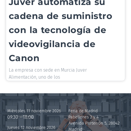
Juver automatiza su
cadena de suministro
con la tecnología de
videovigilancia de
Canon
La empresa con sede en Murcia Juver
Alimentación, uno de los
Miércoles 11 noviembre 2026
Feria de Madrid
09:30 – 18:00
Pabellones 2 y 4
Avenida Partenón 5, 28042
Jueves 12 noviembre 2026
Madrid