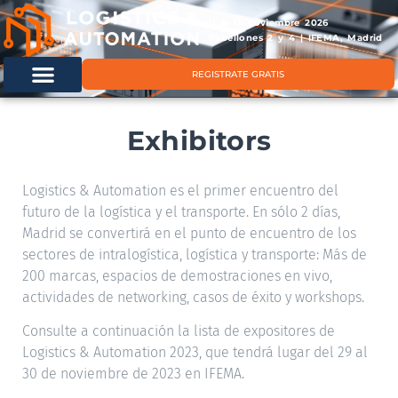
11 & 12 noviembre 2026
Pabellones 2 y 4 | IFEMA, Madrid
REGISTRATE GRATIS
Exhibitors
Logistics & Automation es el primer encuentro del
futuro de la logística y el transporte. En sólo 2 días,
Madrid se convertirá en el punto de encuentro de los
sectores de intralogística, logística y transporte: Más de
200 marcas, espacios de demostraciones en vivo,
actividades de networking, casos de éxito y workshops.
Consulte a continuación la lista de expositores de
Logistics & Automation 2023, que tendrá lugar del 29 al
30 de noviembre de 2023 en IFEMA.