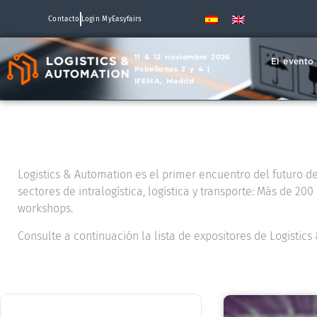
Contacto
Login MyEasyfairs
11 & 12 noviembre 2026
El evento
Pabellones 2 y 4 |
IFEMA, Madrid
Logistics & Automation es el primer encuentro del futuro de 
sectores de intralogística, logística y transporte: Más de 2
workshops.
Consulte a continuación la lista de expositores de Logistic