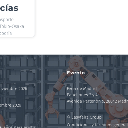
cías
nsporte
 Tokio-Osaka
podría
Evento
noviembre 2026
Feria de Madrid
Pabellones 2 y 4
Avenida Partenón 5, 28042 Madr
iembre 2026
© Easyfairs Group
Condiciones y términos general
6 años para asistir