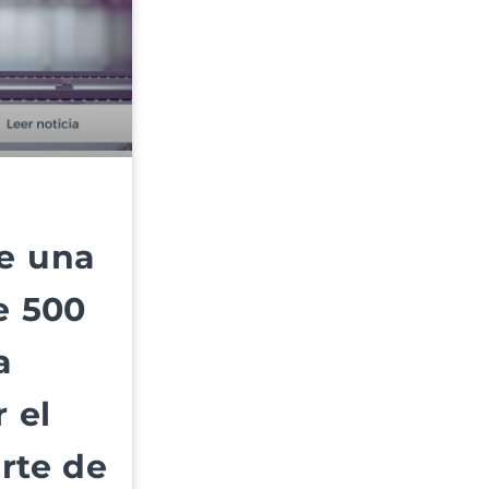
e una
e 500
a
r el
rte de