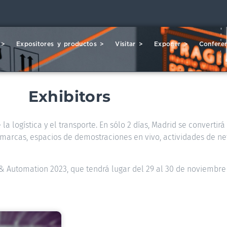
 >
Expositores y productos >
Visitar >
Exponer >
Conferen
Exhibitors
la logística y el transporte. En sólo 2 días, Madrid se convertir
00 marcas, espacios de demostraciones en vivo, actividades de ne
s & Automation 2023, que tendrá lugar del 29 al 30 de noviembre