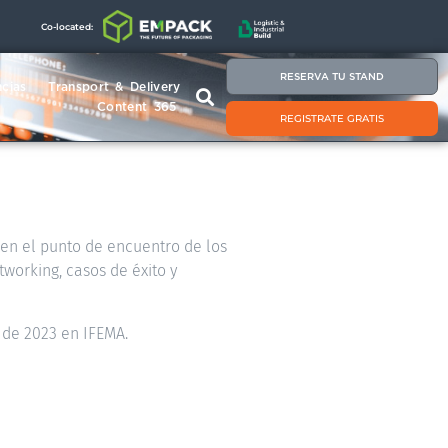
Co-located:
RESERVA TU STAND
cias
Transport & Delivery
Content 365
REGISTRATE GRATIS
á en el punto de encuentro de los
tworking, casos de éxito y
 de 2023 en IFEMA.