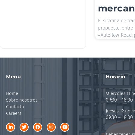
mercan
El sistema de tra
propuesto, entre
«Autoflow-Road, 
Menú
Horario
Home
Miércoles 11 
09:30 – 18:00
Sobre nosotros
Contacto
Jueves 12 nov
Careers
09:30 – 18:00
Debes tener +1