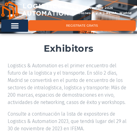
11 & 12 noviembre 2026
Pabellones 2 y 4 | IFEMA, Madrid
REGISTRATE GRATIS
Exhibitors
Logistics & Automation es el primer encuentro del
futuro de la logística y el transporte. En sólo 2 días,
Madrid se convertirá en el punto de encuentro de los
sectores de intralogística, logística y transporte: Más de
200 marcas, espacios de demostraciones en vivo,
actividades de networking, casos de éxito y workshops.
Consulte a continuación la lista de expositores de
Logistics & Automation 2023, que tendrá lugar del 29 al
30 de noviembre de 2023 en IFEMA.