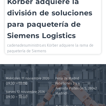
Körber adquiere la
división de soluciones
para paquetería de
Siemens Logistics
cadenadesuministro.es Körber adquiere la rama de
paquetería de Siemens
Miércoles 11 noviembre 2026
Feria de Madrid
09:30 – 18:00
Pabellones 2 y 4
Avenida Partenón 5, 28042
Jueves 12 noviembre 2026
Madrid
09:30 – 18:00