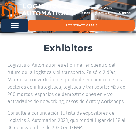
11 & 12 noviembre 2026
Pabellones 2 y 4 | IFEMA, Madrid
REGISTRATE GRATIS
Exhibitors
Logistics & Automation es el primer encuentro del
futuro de la logística y el transporte. En sólo 2 días,
Madrid se convertirá en el punto de encuentro de los
sectores de intralogística, logística y transporte: Más de
200 marcas, espacios de demostraciones en vivo,
actividades de networking, casos de éxito y workshops.
Consulte a continuación la lista de expositores de
Logistics & Automation 2023, que tendrá lugar del 29 al
30 de noviembre de 2023 en IFEMA.