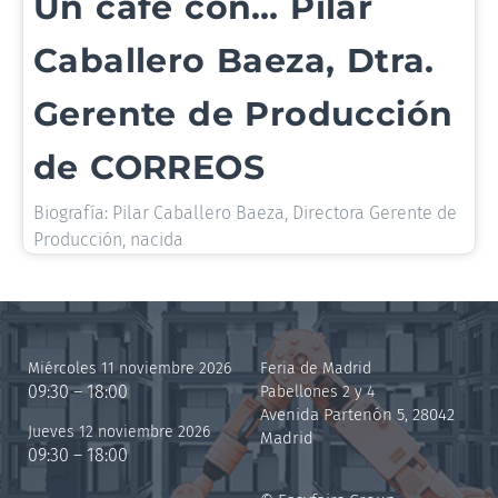
Un café con… Pilar
Caballero Baeza, Dtra.
Gerente de Producción
de CORREOS
Biografía: Pilar Caballero Baeza, Directora Gerente de
Producción, nacida
Miércoles 11 noviembre 2026
Feria de Madrid
09:30 – 18:00
Pabellones 2 y 4
Avenida Partenón 5, 28042
Jueves 12 noviembre 2026
Madrid
09:30 – 18:00