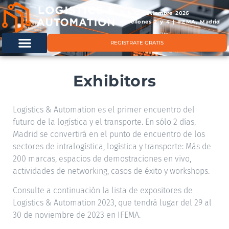
11 & 12 noviembre 2026
Pabellones 2 y 4 | IFEMA, Madrid
REGISTRATE GRATIS
Exhibitors
Logistics & Automation es el primer encuentro del
futuro de la logística y el transporte. En sólo 2 días,
Madrid se convertirá en el punto de encuentro de los
sectores de intralogística, logística y transporte: Más de
200 marcas, espacios de demostraciones en vivo,
actividades de networking, casos de éxito y workshops.
Consulte a continuación la lista de expositores de
Logistics & Automation 2023, que tendrá lugar del 29 al
30 de noviembre de 2023 en IFEMA.