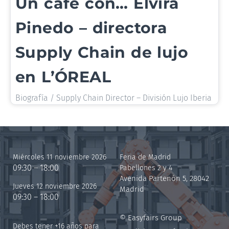
Un café con… Elvira
Pinedo – directora
Supply Chain de lujo
en L’ÓREAL
Biografía / Supply Chain Director – División Lujo Iberia
Miércoles 11 noviembre 2026
Feria de Madrid
09:30 – 18:00
Pabellones 2 y 4
Avenida Partenón 5, 28042
Jueves 12 noviembre 2026
Madrid
09:30 – 18:00
© Easyfairs Group
Debes tener +16 años para