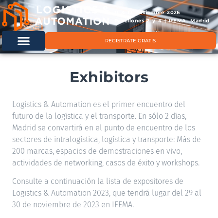
11 & 12 noviembre 2026
Pabellones 2 y 4 | IFEMA, Madrid
REGISTRATE GRATIS
Exhibitors
Logistics & Automation es el primer encuentro del
futuro de la logística y el transporte. En sólo 2 días,
Madrid se convertirá en el punto de encuentro de los
sectores de intralogística, logística y transporte: Más de
200 marcas, espacios de demostraciones en vivo,
actividades de networking, casos de éxito y workshops.
Consulte a continuación la lista de expositores de
Logistics & Automation 2023, que tendrá lugar del 29 al
30 de noviembre de 2023 en IFEMA.