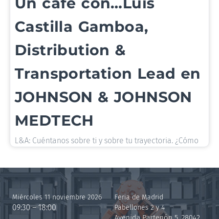
Un café con…Luis
Castilla Gamboa,
Distribution &
Transportation Lead en
JOHNSON & JOHNSON
MEDTECH
L&A: Cuéntanos sobre ti y sobre tu trayectoria. ¿Cómo
Miércoles 11 noviembre 2026
Feria de Madrid
09:30 – 18:00
Pabellones 2 y 4
Avenida Partenón 5, 28042