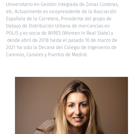
Universitario en Gestión Integrada de Zonas Costeras,
etc. Actualmente es vicepresidente de la Asociación
Española de la Carretera, Presidenta del grupo de
trabajo de Distribución Urbana de mercancías en
POLIS y es socia de WIRES (Women In Real State) y
desde abril de 2018 hasta el pasado 16 de marzo de
2021 ha sido la Decana del Colegio de Ingenieros de
Caminos, Canales y Puertos de Madrid.
LOLA ORTÍZ