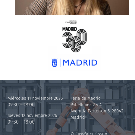
Miércoles 11 noviembre 2026
Feria de Madrid
09:30 – 18:00
Pabellones 2 y 4
Avenida Partenón 5, 28042
Jueves 12 noviembre 2026
Madrid
09:30 – 18:00
© Easyfairs Group