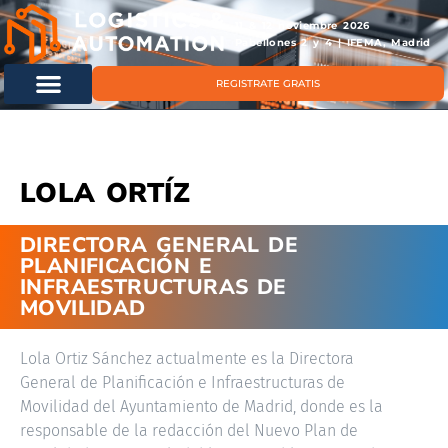
11 & 12 noviembre 2026
Pabellones 2 y 4 | IFEMA, Madrid
REGISTRATE GRATIS
LOLA ORTÍZ
DIRECTORA GENERAL DE
PLANIFICACIÓN E
INFRAESTRUCTURAS DE
MOVILIDAD
Lola Ortiz Sánchez actualmente es la Directora
General de Planificación e Infraestructuras de
Movilidad del Ayuntamiento de Madrid, donde es la
responsable de la redacción del Nuevo Plan de