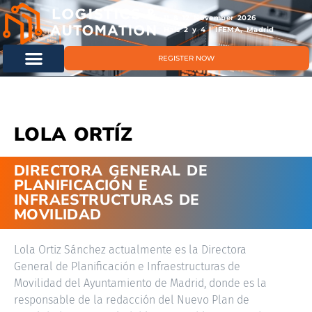
11 & 12 November 2026
Hals 2 y 4 | IFEMA, Madrid
REGISTER NOW
LOLA ORTÍZ
DIRECTORA GENERAL DE
PLANIFICACIÓN E
INFRAESTRUCTURAS DE
MOVILIDAD
Lola Ortiz Sánchez actualmente es la Directora
General de Planificación e Infraestructuras de
Movilidad del Ayuntamiento de Madrid, donde es la
responsable de la redacción del Nuevo Plan de