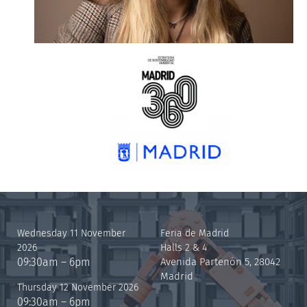
Wednesday 11 November
Feria de Madrid
2026
Halls 2 & 4
09:30am – 6pm
Avenida Partenón 5, 28042
Madrid
Thursday 12 November 2026
09:30am – 6pm