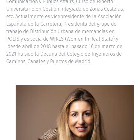
Comunicación y Publics Affairs, Curso de Experto
Universitario en Gestión Integrada de Zonas Costeras,
etc. Actualmente es vicepresidente de la Asociación
Española de la Carretera, Presidenta del grupo de
trabajo de Distribución Urbana de mercancías en
POLIS y es socia de WIRES (Women In Real State) y
desde abril de 2018 hasta el pasado 16 de marzo de
2021 ha sido la Decana del Colegio de Ingenieros de
Caminos, Canales y Puertos de Madrid.
LOLA ORTÍZ