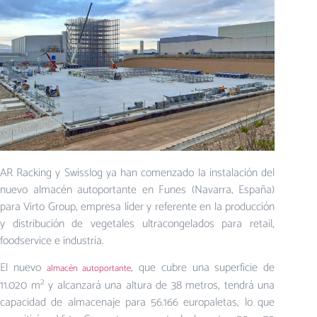
AR Racking y Swisslog ya han comenzado la instalación del
nuevo almacén autoportante en Funes (Navarra, España)
para Virto Group, empresa líder y referente en la producción
y distribución de vegetales ultracongelados para retail,
foodservice e industria.
El nuevo
, que cubre una superficie de
almacén autoportante
2
11.020 m
y alcanzará una altura de 38 metros, tendrá una
capacidad de almacenaje para 56.166 europaletas, lo que