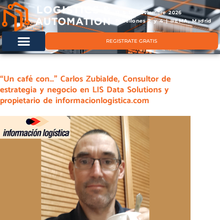
11 & 12 noviembre 2026
Pabellones 2 y 4 | IFEMA, Madrid
REGISTRATE GRATIS
“Un café con…” Carlos Zubialde, Consultor de
estrategia y negocio en LIS Data Solutions y
propietario de informacionlogistica.com