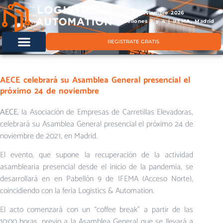
11 & 12 noviembre 2026
Pabellones 2 y 4 | IFEMA, Madrid
REGISTRATE GRATIS
AECE celebrará su Asamblea General presencial el
próximo 24 de noviembre
AECE
, la Asociación de Empresas de Carretillas Elevadoras,
celebrará su Asamblea General presencial el próximo 24 de
noviembre de 2021, en Madrid.
El evento, que supone la recuperación de la actividad
asamblearia presencial desde el inicio de la pandemia, se
desarrollará en en Pabellón 9 de IFEMA (Acceso Norte),
coincidiendo con la feria Logistics & Automation.
El acto comenzará con un “coffee break” a partir de las
10:00 horas, previo a la Asamblea General que se llevará a