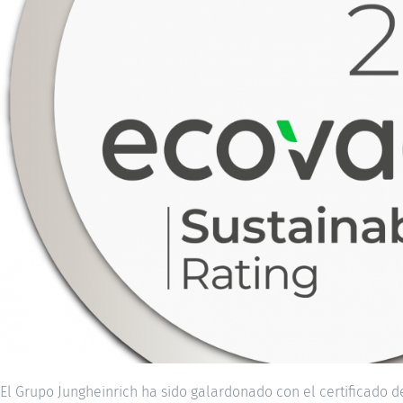
El Grupo Jungheinrich ha sido galardonado con el certificado d