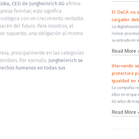
rzoska, CEO de Jungheinrich AG
afirma:
resa familiar, esto significa
El DeCA no e
cológica con un crecimiento rentable.
cargador deb
acén del futuro. Para nosotros, el
La digitalizaci
revisar proceso
 por supuesto, una obligación al mismo
su entrada en v
Read More 
resa, principalmente en las categorías
enibles. Por ejemplo,
Jungheinrich se
JHernando s
erechos humanos en todas sus
protectora pa
igualdad en e
La compañía ref
ellos en el que
60 años de tra
Read More 