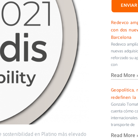
ENVIAR
Redevco ampl
con dos nuev
Barcelona
Redevco amplía 
nuevas adquisi
reforzado su ap
con
Read More 
Geopolítica, 
redefinen la 
Gonzalo Tomati
cuenta cómo cam
internacionales 
transporte de
e sostenibilidad en Platino más elevado
Read More 