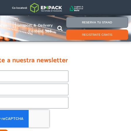
Co-located:
RESERVA TU STAND
cias
Transport & Delivery
Content 365
REGISTRATE GRATIS
te a nuestra newsletter