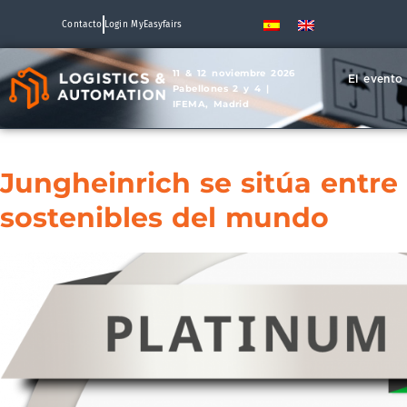
Contacto
Login MyEasyfairs
11 & 12 noviembre 2026
El evento
Pabellones 2 y 4 |
IFEMA, Madrid
Jungheinrich se sitúa entr
sostenibles del mundo