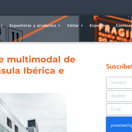
 >
Expositores y productos >
Visitar >
Exponer >
Conferen
te multimodal de
Suscríbe
sula Ibérica e