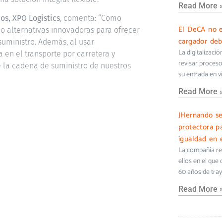
Read More 
os, XPO Logistics
, comenta: “Como
El DeCA no e
do alternativas innovadoras para ofrecer
cargador deb
suministro. Además, al usar
La digitalizaci
en el transporte por carretera y
revisar proceso
e la cadena de suministro de nuestros
su entrada en v
Read More 
JHernando s
protectora pa
igualdad en e
La compañía ref
ellos en el que
60 años de tra
Read More 