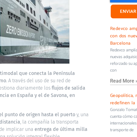
ENVIAR
Redevco ampl
con dos nuev
Barcelona
Redevco amplía 
nuevas adquisi
reforzado su ap
con
ltimodal que conecta la Península
imo
. A través del uso de su red de
Read More 
gestiona diariamente los
flujos de salida
Geopolítica, 
ncia en España y el de Savona, en
redefinen la 
Gonzalo Tomati
el punto de origen hasta el puerto
y, una
cuenta cómo cam
distancia
, la compañía la transporta
internacionales 
ede implicar una
entrega de última milla
transporte de
na solución integral flexible.