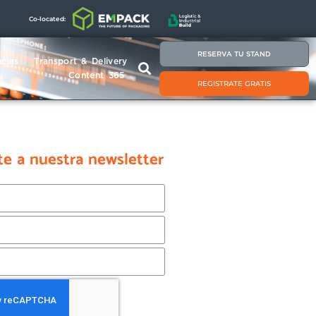
Co-located:
RESERVA TU STAND
cias
Transport & Delivery
Content 365
REGISTRATE GRATIS
te a nuestra newsletter