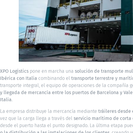
XPO Logistics
pone en marcha una
solución de transporte mu
Ibérica con Italia
combinando el
transporte terrestre y marít
transporte integral, el equipo de operaciones de la compañía 
y llegada de mercancía entre los puertos de Barcelona y Vale
Italia
.
La empresa distribuye la mercancía mediante
tráileres desde 
vez que la carga llega a través del
servicio marítimo de corta 
desde el puerto hasta el punto designado. La última etapa pu
o la distribución a las instalaciones de los clientes
, creando u