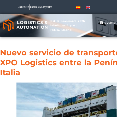
Contacto
Login MyEasyfairs
11 & 12 noviembre 2026
El evento
Pabellones 2 y 4 |
IFEMA, Madrid
Nuevo servicio de transpor
XPO Logistics entre la Penín
Italia