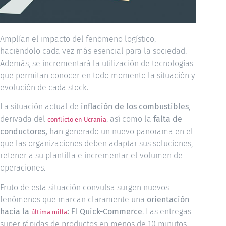
Amplían el impacto del fenómeno logístico,
haciéndolo cada vez más esencial para la sociedad.
Además, se incrementará la utilización de tecnologías
que permitan conocer en todo momento la situación y
evolución de cada stock.
La situación actual de
inflación de los combustibles
,
derivada del
, así como la
falta de
conflicto en Ucrania
conductores,
han generado un nuevo panorama en el
que las organizaciones deben adaptar sus soluciones,
retener a su plantilla e incrementar el volumen de
operaciones.
Fruto de esta situación convulsa surgen nuevos
fenómenos que marcan claramente una
orientación
hacia la
:
El
Quick-Commerce
. Las entregas
última milla
super rápidas de productos en menos de 10 minutos