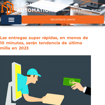
11 & 12 noviembre 2026
Pabellones 2 y 4 | IFEMA, Madrid
REGISTRATE GRATIS
Las entregas super rápidas, en menos de
10 minutos, serán tendencia de última
milla en 2023