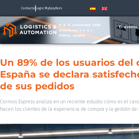
Contacto
Login MyEasyfairs
11 & 12 noviembre 2026
El evento
Pabellones 2 y 4 |
IFEMA, Madrid
Un 89% de los usuarios del 
España se declara satisfech
de sus pedidos
Correos Express analiza en un reciente estudio cómo es el can
hacen los clientes de la experiencia de compra y la gestión de 