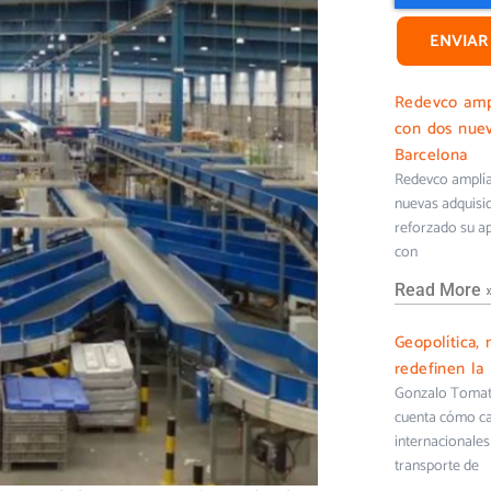
ENVIAR
Redevco ampl
con dos nuev
Barcelona
Redevco amplía 
nuevas adquisi
reforzado su ap
con
Read More 
Geopolítica, 
redefinen la 
Gonzalo Tomati
cuenta cómo cam
internacionales 
transporte de