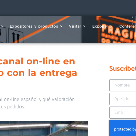
 >
Expositores y productos >
Visitar >
Exponer >
Conferen
canal on-line en
Suscríbe
o con la entrega
al on-line español y qué valoración
los pedidos.