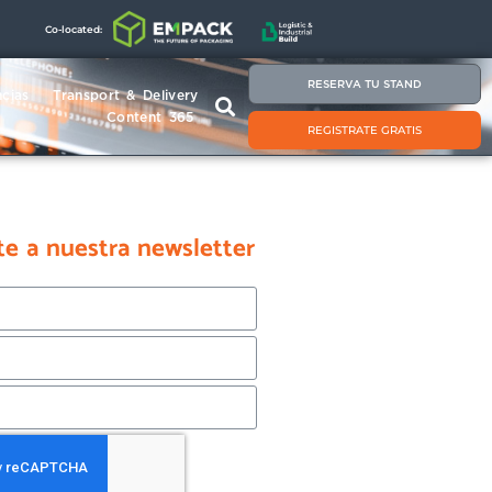
Co-located:
RESERVA TU STAND
cias
Transport & Delivery
Content 365
REGISTRATE GRATIS
te a nuestra newsletter