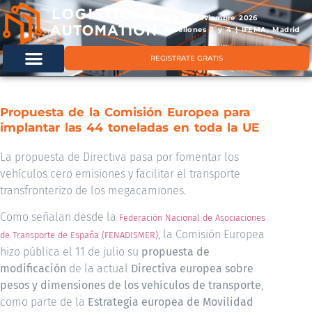
11 & 12 noviembre 2026
Pabellones 2 y 4 | IFEMA, Madrid
REGISTRATE GRATIS
Propuesta de la Comisión Europea para
implantar las 44 toneladas en toda la UE
La propuesta de Directiva pasa por fomentar los
vehículos cero emisiones y facilitar el transporte
transfronterizo de los megacamiones.
Como señalan desde la
Federación Nacional de Asociaciones
, la Comisión Europea
de Transporte de España (FENADISMER)
hizo pública el 11 de julio su
propuesta de
modificación
de la actual
Directiva europea sobre
pesos y dimensiones de los vehículos de transporte
,
como parte de la
Estrategia europea de
Movilidad