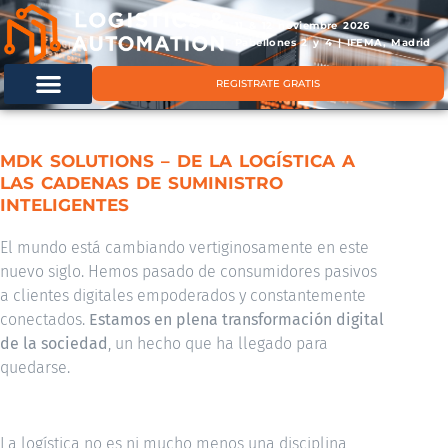
11 & 12 noviembre 2026
Pabellones 2 y 4 | IFEMA, Madrid
REGISTRATE GRATIS
MDK SOLUTIONS – DE LA LOGÍSTICA A
LAS CADENAS DE SUMINISTRO
INTELIGENTES
El mundo está cambiando vertiginosamente en este
nuevo siglo. Hemos pasado de consumidores pasivos
a clientes digitales empoderados y constantemente
conectados.
Estamos en plena transformación digital
de la sociedad
, un hecho que ha llegado para
quedarse.
La logística no es ni mucho menos una disciplina