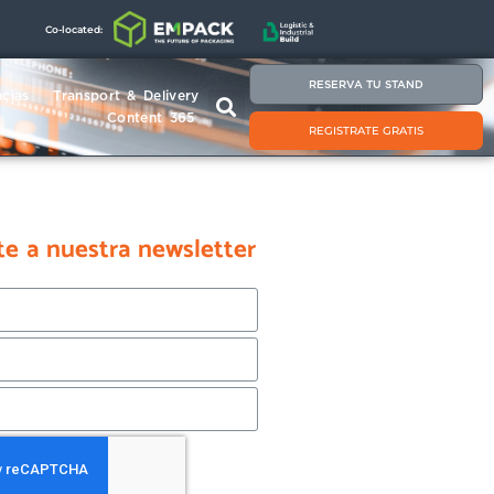
Co-located:
RESERVA TU STAND
cias
Transport & Delivery
Content 365
REGISTRATE GRATIS
te a nuestra newsletter