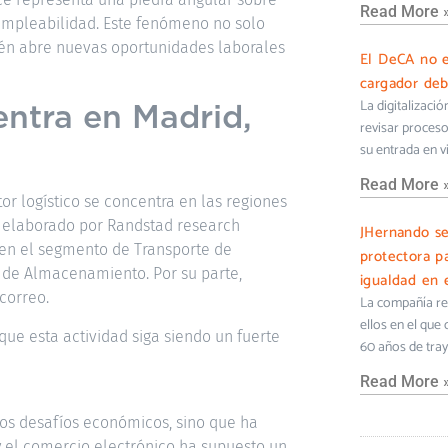
Read More 
u empleabilidad. Este fenómeno no solo
bién abre nuevas oportunidades laborales
El DeCA no e
cargador deb
entra en Madrid,
La digitalizaci
revisar proceso
su entrada en v
Read More 
or logístico se concentra en las regiones
co elaborado por Randstad research
JHernando s
 en el segmento de Transporte de
protectora pa
 de Almacenamiento. Por su parte,
igualdad en e
correo.
La compañía ref
ellos en el que
que esta actividad siga siendo un fuerte
60 años de tra
Read More 
 los desafíos económicos, sino que ha
 y el comercio electrónico ha supuesto un