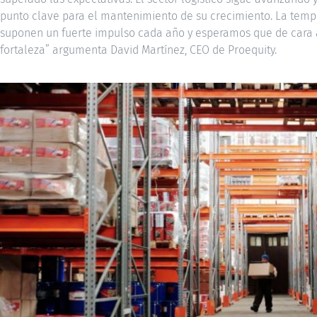
punto clave para el mantenimiento de su crecimiento. La temp
suponen un fuerte impulso cada año y esperamos que de cara a
fortaleza” argumenta David Martínez, CEO de Proequity.