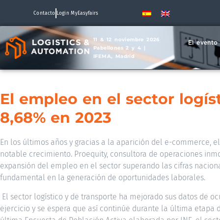
Contacto
Login MyEasyfairs
11 & 12 noviembre 2026
El evento
Pabellones 2 y 4 |
IFEMA, Madrid
El empleo en el sector logís
8,68% en 2023
En los últimos años y gracias a la aparición del e-commerce, e
notable crecimiento. Proequity, consultora de operaciones inmo
expansión del empleo en el sector superando las cifras nacion
fundamental en la generación de oportunidades laborales.
El sector logístico y de transporte ha mejorado sus datos de oc
ejercicio y se espera que así continúe durante la última etapa 