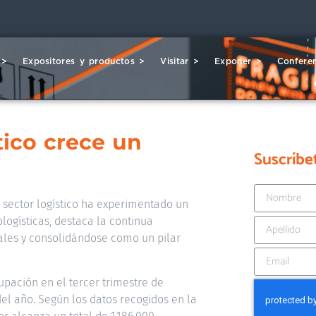
 >
Expositores y productos >
Visitar >
Exponer >
Conferen
tico crece un
Suscríbe
l sector logístico ha experimentado un
logísticas, destaca la continua
ales y consolidándose como un pilar
upación en el tercer trimestre de
del año. Según los datos recogidos en la