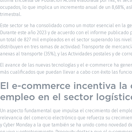
última Encuesta de Población Activa elaborada por INE, el secto
ocupados, lo que implica un incremento anual de un 8,68%, as
trimestral.
Este sector se ha consolidado como un motor esencial en la ge
Durante este año 2023 y de acuerdo con el informe publicado p
un total de 827 mil empleados en el sector superando los niv
distribuyen en tres ramas de actividad: Transporte de mercanc
anexas al transporte (35%), y las Actividades postales y de corr
El avance de las nuevas tecnologías y el e-commerce ha gener
más cualificados que puedan llevar a cabo con éxito las funcio
El e-commerce incentiva la 
empleo en el sector logístic
Un aspecto fundamental que impulsa el crecimiento del empleo 
relevancia del comercio electrónico que refuerza su crecimien
y Cyber Monday a la que también se ha unido como novedad de
en vivo y entretenimiento. Proequity destaca que el e-commer