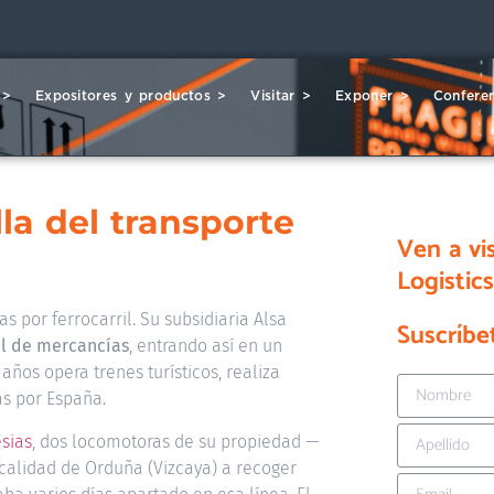
 >
Expositores y productos >
Visitar >
Exponer >
Conferen
la del transporte
Ven a vi
Logistic
 por ferrocarril. Su subsidiaria Alsa
Suscríbe
al de mercancías
, entrando así en un
ños opera trenes turísticos, realiza
as por España.
esias
, dos locomotoras de su propiedad —
calidad de Orduña (Vizcaya) a recoger