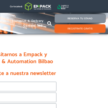
Co-located:
RESERVA TU STAND
cias
Transport & Delivery
Content 365
REGISTRATE GRATIS
sitarnos a Empack y
s & Automation Bilbao
te a nuestra newsletter