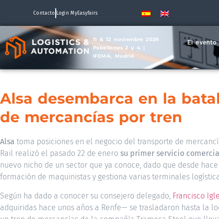
Contacto
Login MyEasyfairs
11 & 12 noviembre 2026
El evento
Pabellones 2 y 4 |
IFEMA, Madrid
Alsa desembarca en la batal
de mercancías por tren
Alsa
toma posiciones en el negocio del transporte de mercancías
Rail realizó el pasado 22 de enero
su primer servicio comerci
nuevo nicho de un sector que ya conoce, dado que desde hace a
formación de maquinistas y gestiona varias terminales logístic
Según ha dado a conocer su consejero delegado,
Francisco Igl
adquiridas hace unos años a Renfe— se trasladaron hasta la lo