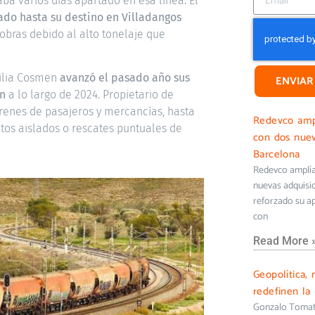
a varios días apartado en esa línea. El
ado hasta su destino en Villadangos
obras debido al alto tonelaje que
milia Cosmen
avanzó el pasado año sus
ENVIAR
en
a lo largo de 2024. Propietario de
trenes de pasajeros y mercancías, hasta
Redevco ampl
os aislados o rescates puntuales de
con dos nuev
Barcelona
Redevco amplía 
nuevas adquisi
reforzado su ap
con
Read More 
Geopolítica, 
redefinen la 
Gonzalo Tomati