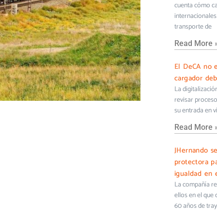
cuenta cómo cam
internacionales 
transporte de
Read More 
El DeCA no e
cargador deb
La digitalizaci
revisar proceso
su entrada en v
Read More 
JHernando s
protectora pa
igualdad en e
La compañía ref
ellos en el que
60 años de tra