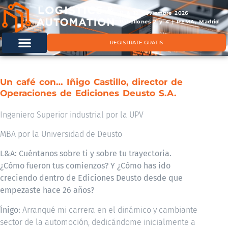
11 & 12 noviembre 2026
Pabellones 2 y 4 | IFEMA, Madrid
REGISTRATE GRATIS
Un café con… Iñigo Castillo, director de
Operaciones de Ediciones Deusto S.A.
Ingeniero Superior industrial por la UPV
MBA por la Universidad de Deusto
L&A: Cuéntanos sobre ti y sobre tu trayectoria.
¿Cómo fueron tus comienzos? Y ¿Cómo has ido
creciendo dentro de Ediciones Deusto desde que
empezaste hace 26 años?
Ínigo:
Arranqué mi carrera en el dinámico y cambiante
sector de la automoción, dedicándome inicialmente a