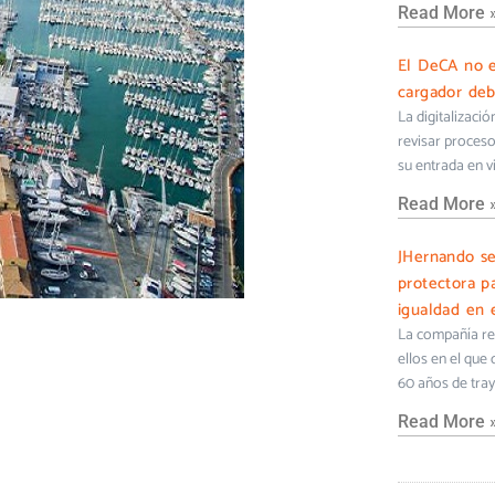
Read More 
El DeCA no e
cargador deb
La digitalizaci
revisar proceso
su entrada en v
Read More 
JHernando s
protectora pa
igualdad en e
La compañía ref
ellos en el que
60 años de tra
Read More 