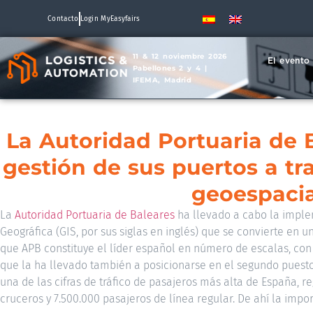
Contacto
Login MyEasyfairs
11 & 12 noviembre 2026
El evento
Pabellones 2 y 4 |
IFEMA, Madrid
La Autoridad Portuaria de 
gestión de sus puertos a tr
geoespacia
La
Autoridad Portuaria de Baleares
ha llevado a cabo la impl
Geográfica (GIS, por sus siglas en inglés) que se convierte en u
que APB constituye el líder español en número de escalas, co
que la ha llevado también a posicionarse en el segundo puest
una de las cifras de tráfico de pasajeros más alta de España, 
cruceros y 7.500.000 pasajeros de línea regular. De ahí la imp