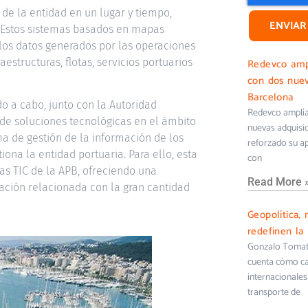
 de la entidad en un lugar y tiempo,
ENVIAR
. Estos sistemas basados en mapas
 los datos generados por las operaciones
aestructuras, flotas, servicios portuarios
Redevco ampl
con dos nuev
Barcelona
do a cabo, junto con la Autoridad
Redevco amplía 
 de soluciones tecnológicas en el ámbito
nuevas adquisi
ma de gestión de la información de los
reforzado su ap
iona la entidad portuaria. Para ello, esta
con
emas TIC de la APB, ofreciendo una
Read More 
ación relacionada con la gran cantidad
Geopolítica, 
redefinen la 
Gonzalo Tomati
cuenta cómo cam
internacionales 
transporte de