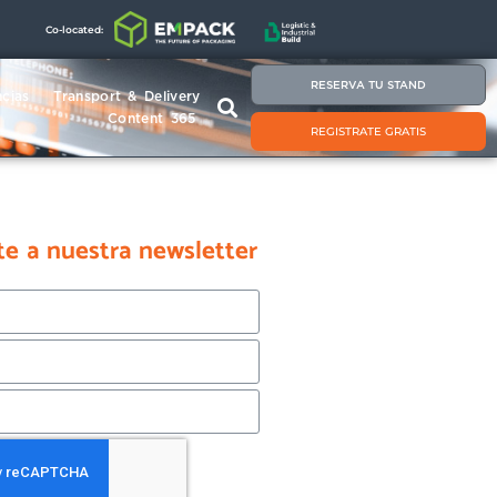
Co-located:
RESERVA TU STAND
cias
Transport & Delivery
Content 365
REGISTRATE GRATIS
te a nuestra newsletter