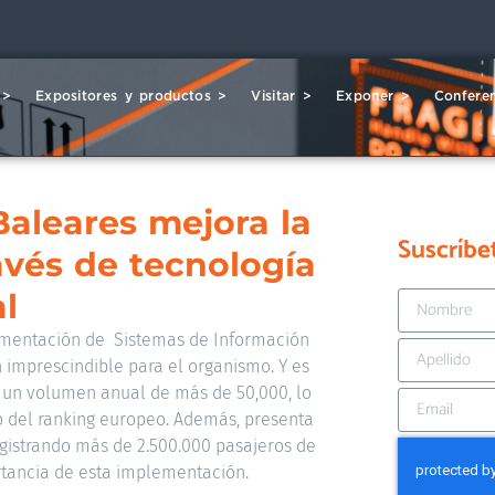
 >
Expositores y productos >
Visitar >
Exponer >
Conferen
Baleares mejora la
Suscríbe
avés de tecnología
l
ementación de Sistemas de Información
n imprescindible para el organismo. Y es
n un volumen anual de más de 50,000, lo
o del ranking europeo. Además, presenta
registrando más de 2.500.000 pasajeros de
ortancia de esta implementación.