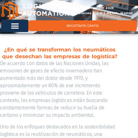
11 & 12 noviembre 2026
Pabellones 2 y 4 | IFEMA, Madrid
REGISTRATE GRATIS
¿En qué se transforman los neumáticos
que desechan las empresas de logística?
De acuerdo con datos de las Naciones Unidas, las
emisiones de gases de efecto invernadero han
aumentado más del doble desde 1970, y
aproximadamente un 80% de ese incremento
proviene de los vehículos de carretera. En este
contexto, las empresas logísticas están buscando
constantemente formas de reducir su huella de
carbono y minimizar su impacto ambiental.
Uno de los enfoques destacados en la sostenibilidad
logística es la reutilización de neumáticos, una