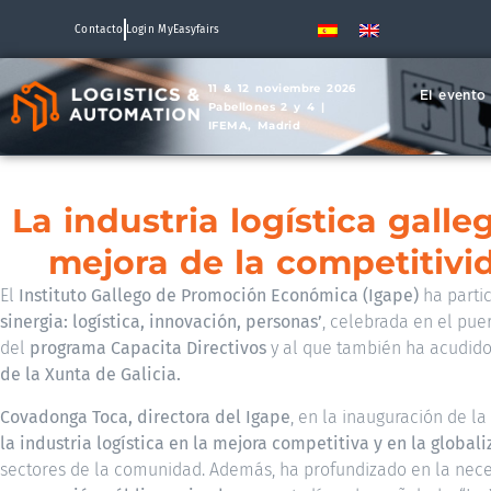
Contacto
Login MyEasyfairs
11 & 12 noviembre 2026
El evento
Pabellones 2 y 4 |
IFEMA, Madrid
La industria logística galle
mejora de la competitivi
El
Instituto Gallego de Promoción Económica (Igape)
ha parti
sinergia: logística, innovación, personas’
, celebrada en el pue
del
programa Capacita Directivos
y al que también ha acudid
de la Xunta de Galicia.
Covadonga Toca, directora del Igape
, en la inauguración de l
la industria logística en la mejora competitiva y en la globa
sectores de la comunidad. Además, ha profundizado en la nec