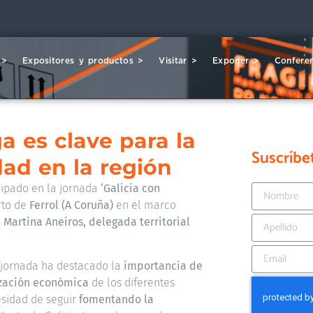
 >
Expositores y productos >
Visitar >
Exponer >
Conferen
ga es clave para la
Suscríbe
dad en la región
cipado en la jornada
‘Galicia con
rto de
Ferrol
(A Coruña)
en el marco
o
Martina Aneiros, delegada territorial
a jornada ha destacado la
importancia de
lización económica
de los diferentes
esidad de seguir
fomentando la