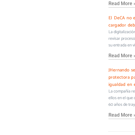
Read More 
El DeCA no e
cargador deb
La digitalizaci
revisar proceso
su entrada en v
Read More 
JHernando s
protectora pa
igualdad en e
La compañía ref
ellos en el que
60 años de tra
Read More 