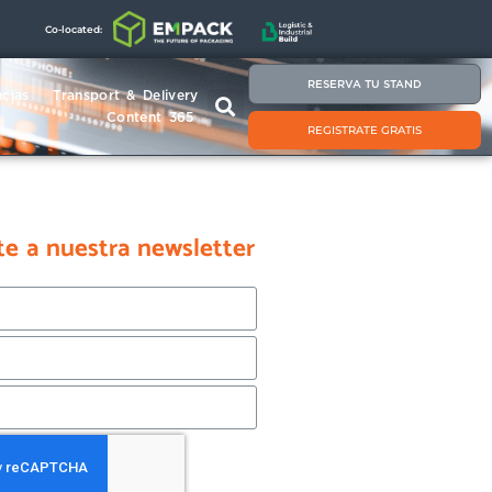
Co-located:
RESERVA TU STAND
cias
Transport & Delivery
Content 365
REGISTRATE GRATIS
te a nuestra newsletter