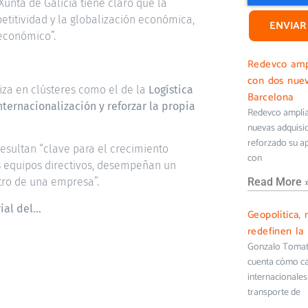
Xunta de Galicia tiene claro que la
petitividad y la globalización económica,
ENVIAR
económico”.
Redevco ampl
con dos nuev
iza en clústeres como el de la
Logística
Barcelona
nternacionalización y reforzar la propia
Redevco amplía 
nuevas adquisi
reforzado su ap
resultan “clave para el crecimiento
con
s equipos directivos, desempeñan un
Read More 
tro de una empresa”.
ial del…
Geopolítica, 
redefinen la 
Gonzalo Tomati
cuenta cómo cam
internacionales 
transporte de