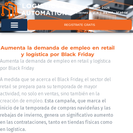
11 & 12 noviembre 2026
Pabellones 2 y 4 | IFEMA, Madrid
REGISTRATE GRATIS
Aumenta la demanda de empleo en retail
y logística por Black Friday
Aumenta la demanda de empleo en retail y logística
por Black Friday
A medida que se acerca el Black Friday, el sector del
retail se prepara para su temporada de mayor
actividad, no solo en ventas, sino también en la
creación de empleo.
Esta campaña, que marca el
inicio de la temporada de compras navideñas y las
rebajas de invierno, genera un significativo aumento
en las contrataciones, tanto en tiendas físicas como
en logística.