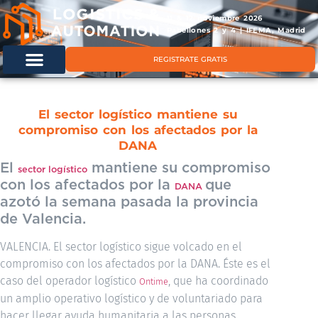
11 & 12 noviembre 2026
Pabellones 2 y 4 | IFEMA, Madrid
REGISTRATE GRATIS
El sector logístico mantiene su
compromiso con los afectados por la
DANA
El
mantiene su compromiso
sector logístico
con los afectados por la
que
DANA
azotó la semana pasada la provincia
de Valencia.
VALENCIA. El sector logístico sigue volcado en el
compromiso con los afectados por la DANA. Éste es el
caso del operador logístico
, que ha coordinado
Ontime
un amplio operativo logístico y de voluntariado para
hacer llegar ayuda humanitaria a las personas