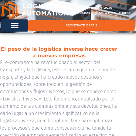
11 & 12 noviembre 2026
Pabellones 2 y 4 | IFEMA, Madrid
REGISTRATE GRATIS
El peso de la logística inversa hace crecer
a nuevas empresas
El e-commerce ha revolucionado el sector del
transporte y la logística, esto es algo que no se puede
negar, al igual que ha creado nuevos desafíos y
oportunidades, sobre todo en la gestión de
devoluciones y flujos inversos, lo que se conoce como
«Logística Inversa». Este fenómeno, impulsado por el
aumento de las compras online y sus devoluciones, ha
dado lugar a un crecimiento significativo de la
logística inversa, una disciplina clave para optimizar
los procesos y que como consecuencia ha tenido la
creación de empresas especializadas en este tipo de