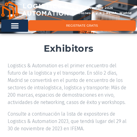
11 & 12 noviembre 2026
Pabellones 2 y 4 | IFEMA, Madrid
REGISTRATE GRATIS
Exhibitors
Logistics & Automation es el primer encuentro del
futuro de la logística y el transporte. En sólo 2 días,
Madrid se convertirá en el punto de encuentro de los
sectores de intralogística, logística y transporte: Más de
200 marcas, espacios de demostraciones en vivo,
actividades de networking, casos de éxito y workshops.
Consulte a continuación la lista de expositores de
Logistics & Automation 2023, que tendrá lugar del 29 al
30 de noviembre de 2023 en IFEMA.