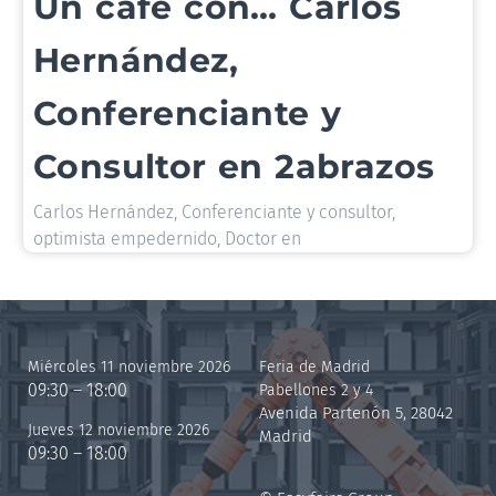
Un café con… Carlos
Hernández,
Conferenciante y
Consultor en 2abrazos
Carlos Hernández, Conferenciante y consultor,
optimista empedernido, Doctor en
Miércoles 11 noviembre 2026
Feria de Madrid
09:30 – 18:00
Pabellones 2 y 4
Avenida Partenón 5, 28042
Jueves 12 noviembre 2026
Madrid
09:30 – 18:00