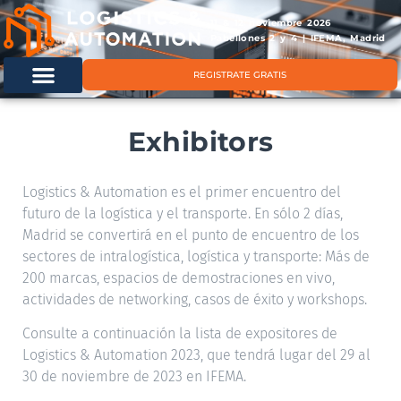
11 & 12 noviembre 2026
Pabellones 2 y 4 | IFEMA, Madrid
REGISTRATE GRATIS
Exhibitors
Logistics & Automation es el primer encuentro del
futuro de la logística y el transporte. En sólo 2 días,
Madrid se convertirá en el punto de encuentro de los
sectores de intralogística, logística y transporte: Más de
200 marcas, espacios de demostraciones en vivo,
actividades de networking, casos de éxito y workshops.
Consulte a continuación la lista de expositores de
Logistics & Automation 2023, que tendrá lugar del 29 al
30 de noviembre de 2023 en IFEMA.