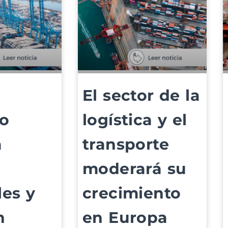
El sector de la
co
logística y el
a
transporte
s
moderará su
es y
crecimiento
n
en Europa