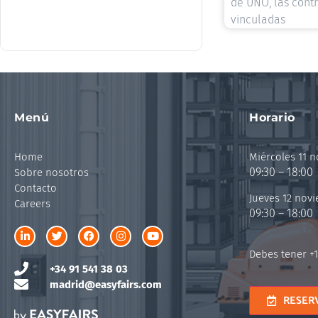
de UNO, las cont
vinculadas
Menú
Horario
Home
Miércoles 11 
09:30 – 18:00
Sobre nosotros
Contacto
Jueves 12 nov
Careers
09:30 – 18:00
Debes tener +1
+34 91 541 38 03
madrid@easyfairs.com
RESER