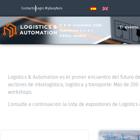
Contacto
Login MyEasyfairs
11 & 12 noviembre 2026
El evento
Pabellones 2 y 4 |
IFEMA, Madrid
Logistics & Automation es el primer encuentro del futuro de 
sectores de intralogística, logística y transporte: Más de 2
workshops.
Consulte a continuación la lista de expositores de Logistic