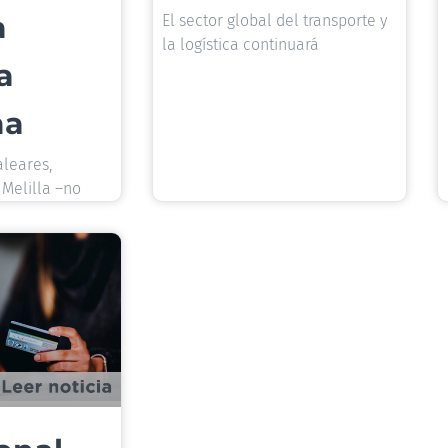
a
El sector global del transporte y
la logística continuará
a
ma
aleares,
 Melilla –no