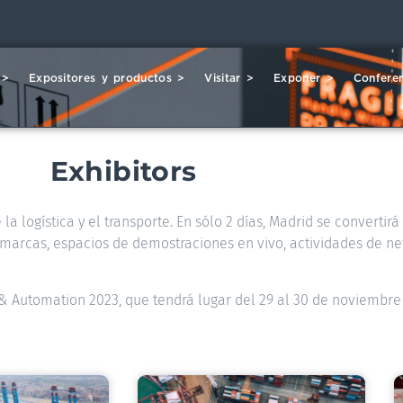
 >
Expositores y productos >
Visitar >
Exponer >
Conferen
Exhibitors
la logística y el transporte. En sólo 2 días, Madrid se convertir
00 marcas, espacios de demostraciones en vivo, actividades de ne
s & Automation 2023, que tendrá lugar del 29 al 30 de noviembre