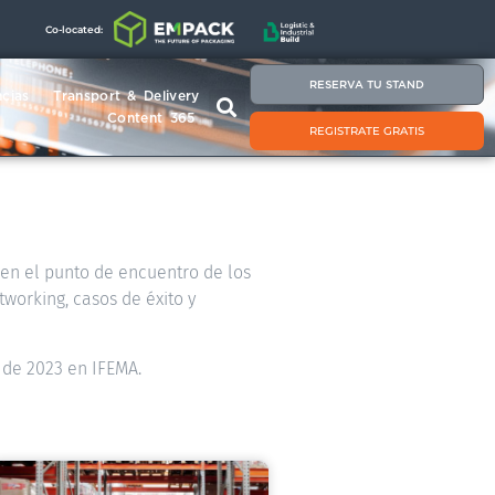
Co-located:
RESERVA TU STAND
cias
Transport & Delivery
Content 365
REGISTRATE GRATIS
á en el punto de encuentro de los
tworking, casos de éxito y
 de 2023 en IFEMA.