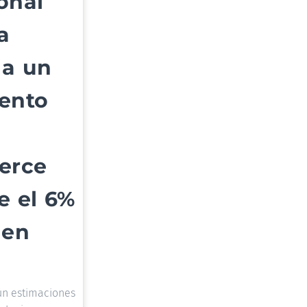
onal
a
 a un
iento
erce
e el 6%
 en
ún estimaciones