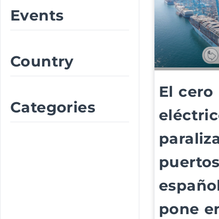
Events
Country
El cero
Categories
eléctri
paraliz
puerto
español
pone e