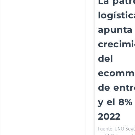
La patr
logístic
apunta
crecim
del
ecomm
de entr
y el 8%
2022
Fuente: UNO Seg