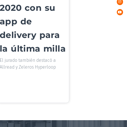
2020 con su
app de
delivery para
la última milla
El jurado también destacó a
Allread y Zeleros Hyperloop