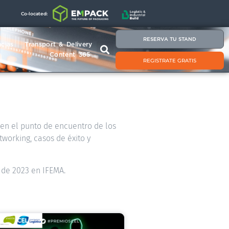
Co-located:
RESERVA TU STAND
cias
Transport & Delivery
Content 365
REGISTRATE GRATIS
á en el punto de encuentro de los
tworking, casos de éxito y
 de 2023 en IFEMA.