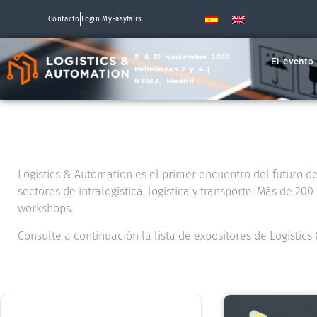
Contacto
Login MyEasyfairs
11 & 12 noviembre 2026
El evento
Pabellones 2 y 4 |
IFEMA, Madrid
Logistics & Automation es el primer encuentro del futuro de 
sectores de intralogística, logística y transporte: Más de 2
workshops.
Consulte a continuación la lista de expositores de Logistic