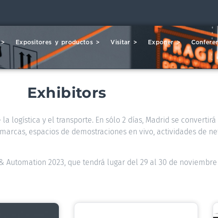
 >
Expositores y productos >
Visitar >
Exponer >
Conferen
Exhibitors
la logística y el transporte. En sólo 2 días, Madrid se convertir
00 marcas, espacios de demostraciones en vivo, actividades de ne
s & Automation 2023, que tendrá lugar del 29 al 30 de noviembre