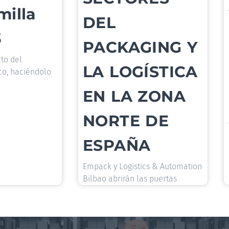
milla
DEL
3
PACKAGING Y
to del
LA LOGÍSTICA
co, haciéndolo
EN LA ZONA
NORTE DE
ESPAÑA
Empack y Logistics & Automation
Bilbao abrirán las puertas