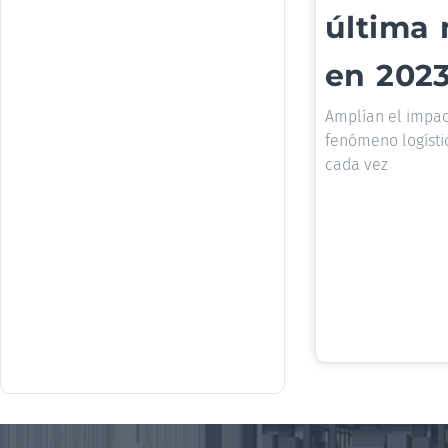
última 
en 202
Amplían el impac
fenómeno logísti
cada vez