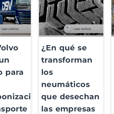
Volvo
¿En qué se
 un
transforman
o para
los
neumáticos
bonización
que desechan
nsporte
las empresas