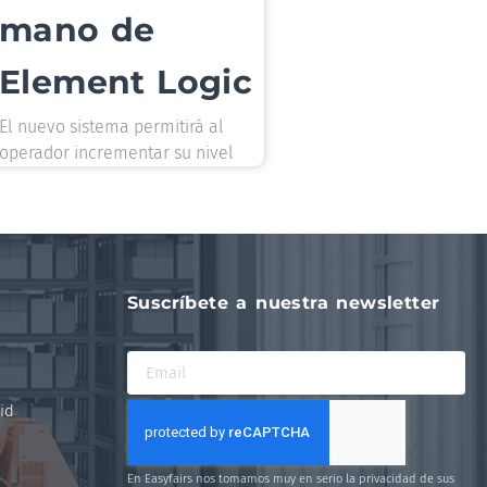
mano de
Element Logic
El nuevo sistema permitirá al
operador incrementar su nivel
Suscríbete a nuestra newsletter
id
En Easyfairs nos tomamos muy en serio la privacidad de sus