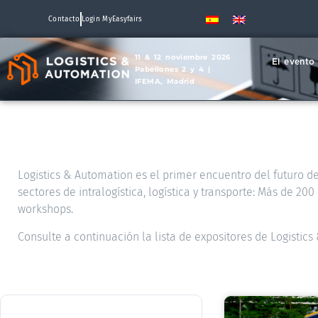
Contacto
Login MyEasyfairs
11 & 12 noviembre 2026
El evento
Pabellones 2 y 4 |
IFEMA, Madrid
Logistics & Automation es el primer encuentro del futuro de 
sectores de intralogística, logística y transporte: Más de 2
workshops.
Consulte a continuación la lista de expositores de Logistic