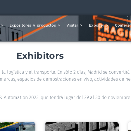
 >
Expositores y productos >
Visitar >
Exponer >
Conferen
Exhibitors
la logística y el transporte. En sólo 2 días, Madrid se convertir
00 marcas, espacios de demostraciones en vivo, actividades de ne
s & Automation 2023, que tendrá lugar del 29 al 30 de noviembre