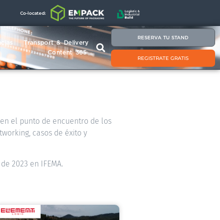
Co-located:
RESERVA TU STAND
cias
Transport & Delivery
Content 365
REGISTRATE GRATIS
á en el punto de encuentro de los
tworking, casos de éxito y
 de 2023 en IFEMA.