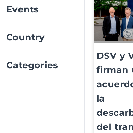
Events
Country
DSV y 
Categories
firman
acuerd
la
descar
del tra