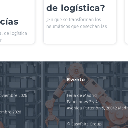
de logística?
cías
¿En qué se transforman los
neumáticos que desechan las
l de logística
un
Evento
noviembre 2026
Feria de Madrid
Pabellones 2 y 4
Avenida Partenón 5, 28042 Madr
iembre 2026
© Easyfairs Group