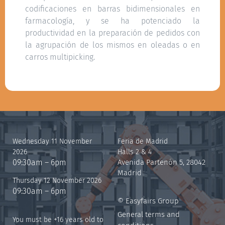
codificaciones en barras bidimensionales en
farmacología, y se ha potenciado la
productividad en la preparación de pedidos con
la agrupación de los mismos en oleadas o en
carros multipicking.
Wednesday 11 November
Feria de Madrid
2026
Halls 2 & 4
09:30am – 6pm
Avenida Partenón 5, 28042
Madrid
Thursday 12 November 2026
09:30am – 6pm
© Easyfairs Group
General terms and
You must be +16 years old to