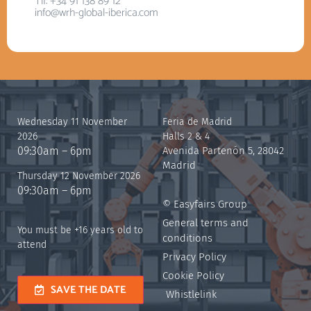
Tlf: +34 91 138 89 12
info@wrh-global-iberica.com
Wednesday 11 November
Feria de Madrid
2026
Halls 2 & 4
09:30am – 6pm
Avenida Partenón 5, 28042
Madrid
Thursday 12 November 2026
09:30am – 6pm
© Easyfairs Group
General terms and
You must be +16 years old to
conditions
attend
Privacy Policy
Cookie Policy
SAVE THE DATE
Whistlelink