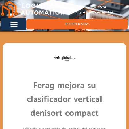
11 & 12 November 2026
Hals 2 y 4 | IFEMA, Madrid
REGISTER NOW
Ferag mejora su
clasificador vertical
denisort compact