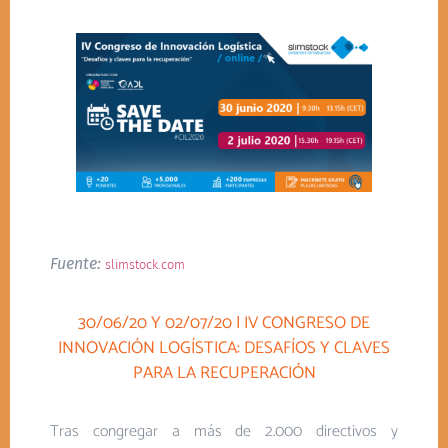
Fuente:
slimstock.com
30/06/20 Y 02/07/20 | IV CONGRESO DE
INNOVACIÓN LOGÍSTICA: DESAFÍOS Y CLAVES
PARA LA RECUPERACIÓN
Tras congregar a más de 2.000 directivos y