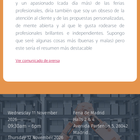
y un apasionado (cada día más) de las ferias
profesionales, diría también que soy un obseso de la
atención al cliente y de las propuestas personalizadas,
de mente abierta y al que le gusta rodearse de
profesionales brillantes e independientes. Supongo
que seré algunas cosas más (buenas y malas) pero
este sería el resumen más destacable
Ver comunicado de prensa
Wednesday 11 November
Feria de Madrid
2026
Halls 2 & 4
09:30am – 6pm
Avenida Partenón 5, 28042
Madrid
Thursday 12 November 2026