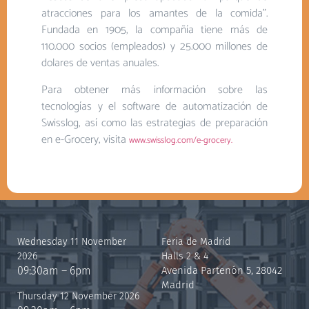
atracciones para los amantes de la comida”.
Fundada en 1905, la compañía tiene más de
110.000 socios (empleados) y 25.000 millones de
dolares de ventas anuales.
Para obtener más información sobre las
tecnologías y el software de automatización de
Swisslog, así como las estrategias de preparación
en e-Grocery, visita
www.swisslog.com/e-grocery.
Wednesday 11 November
Feria de Madrid
2026
Halls 2 & 4
09:30am – 6pm
Avenida Partenón 5, 28042
Madrid
Thursday 12 November 2026