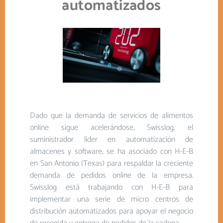
automatizados
Dado que la demanda de servicios de alimentos
online sigue acelerándose, Swisslog, el
suministrador líder en automatización de
almacenes y software, se ha asociado con H-E-B
en San Antonio (Texas) para respaldar la creciente
demanda de pedidos online de la empresa.
Swisslog está trabajando con H-E-B para
implementar una serie de micro centros de
distribución automatizados para apoyar el negocio