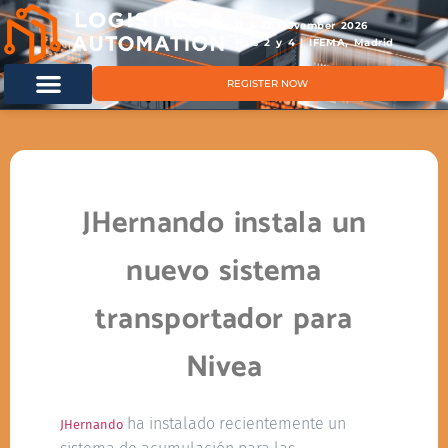
11 & 12 November 2026
Hals 2 y 4 | IFEMA, Madrid
REGISTER NOW
JHernando instala un
nuevo sistema
transportador para
Nivea
ha instalado recientemente un
JHernando