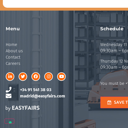
Menu
Schedule
Home
Wednesday 11
09:30am – 6
About us
Contact
Thursday 12 
Careers
09:30am – 6
You must be +1
+34 91 541 38 03
madrid@easyfairs.com
SAVE 