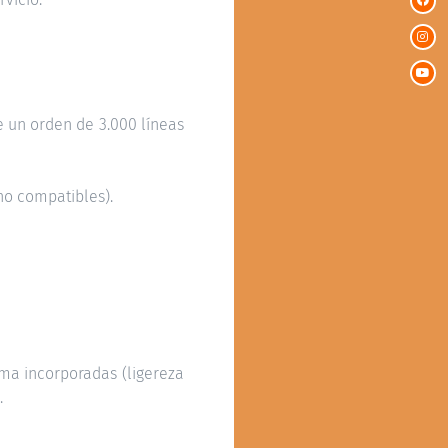
e un orden de 3.000 líneas
no compatibles).
tema incorporadas (ligereza
.