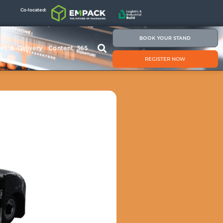
Co-located:
BOOK YOUR STAND
rt & Delivery
Content 365
REGISTER NOW