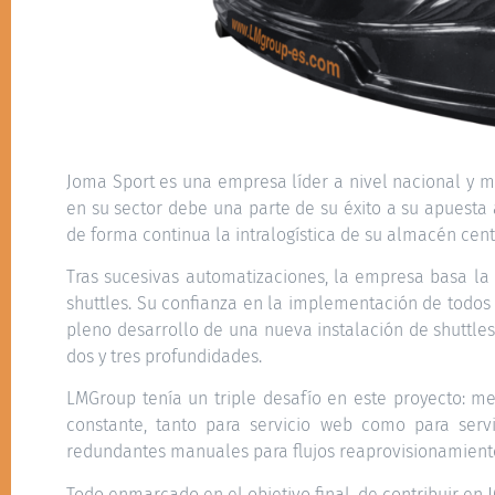
Joma Sport es una empresa líder a nivel nacional y 
en su sector debe una parte de su éxito a su apuesta 
de forma continua la intralogística de su almacén cent
Tras sucesivas automatizaciones, la empresa basa l
shuttles. Su confianza en la implementación de todos
pleno desarrollo de una nueva instalación de shuttles
dos y tres profundidades.
LMGroup tenía un triple desafío en este proyecto: me
constante, tanto para servicio web como para serv
redundantes manuales para flujos reaprovisionamient
Todo enmarcado en el objetivo final, de contribuir en 