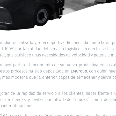
mundial en calzado y ropa deportiva. Reconocida como la emp
al 100% por la calidad del servicio logístico. En efecto, se h
ral, que satisface unas necesidades de velocidad y potencia muy
a mayor parte del incremento de su fuerza productiva en sus
 estos procesos ha sido depositada en
LMGroup
, con quién nu
, más moderna que la anterior, capaz de almacenar y servir ca
jorar de la rapidez de servicio a los clientes; hacer frente 
icio a tiendas y; evitar por otro lado “mudas” como despl
o inter-almacenes.
JOMA a una la logística más eficiente y de máxima calidad de ser