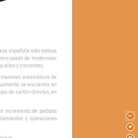
resa española más exitosa
a preocupado de modernizar
 altas y crecientes.
 almacenes automáticos de
evamente, se encuentra en
jas de cartón directas, en
a un incremento de pedidos
azamientos y operaciones
vicio.