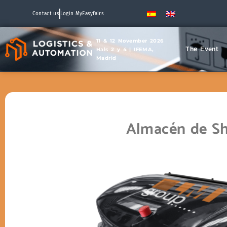
Contact us
Login MyEasyfairs
11 & 12 November 2026
The Event
Hals 2 y 4 | IFEMA,
Madrid
Almacén de Sh