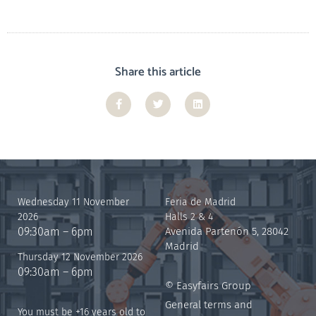
Share this article
Wednesday 11 November
Feria de Madrid
2026
Halls 2 & 4
09:30am – 6pm
Avenida Partenón 5, 28042
Madrid
Thursday 12 November 2026
09:30am – 6pm
© Easyfairs Group
General terms and
You must be +16 years old to