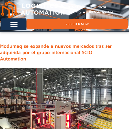
11 & 12 November 2026
Hals 2 y 4 | IFEMA, Madrid
REGISTER NOW
Modumaq se expande a nuevos mercados tras ser
adquirida por el grupo internacional SCIO
Automation