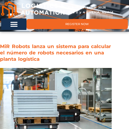
11 & 12 November 2026
Hals 2 y 4 | IFEMA, Madrid
REGISTER NOW
MiR Robots lanza un sistema para calcular
el número de robots necesarios en una
planta logística