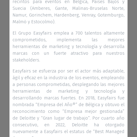
recintos para eventos en Bélgica, Países Bajos y
Suecia (Amberes, Gante, Malinas-Bruselas Norte,
Namur, Gorinchem, Hardenberg, Venray, Gotemburgo,
Malmö y Estocolmo).
El Grupo Easyfairs emplea a 700 talentos altamente
comprometidos, implementa las mejores
herramientas de marketing y tecnología y desarrolla
marcas con un fuerte atractivo para nuestros
stakeholders.
Easyfairs se esfuerza por ser el actor más adaptable,
ágil y eficaz en la industria de los eventos, empleando
a personas comprometidas, desplegando las mejores
herramientas de marketing y tecnología y
desarrollando marcas fuertes. En 2018, Easyfairs fue
nombrada “Empresa del Año®” de Bélgica y obtuvo el
reconocimiento como “Empresa mejor gestionada”
de Deloitte y “Gran lugar de trabajo”. Por cuarto año
consecutivo, en 2022, Deloitte ha otorgado
nuevamente a Easyfairs el estatus de “Best Managed