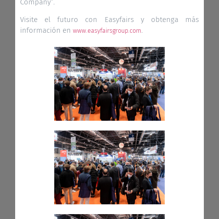
Company”.
Visite el futuro con Easyfairs y obtenga más
información en
.
www.easyfairsgroup.com